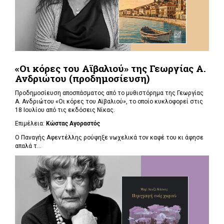
«Οι κόρες του Αϊβαλιού» της Γεωργίας Α.
Ανδριώτου (προδημοσίευση)
Προδημοσίευση αποσπάσματος από το μυθιστόρημα της Γεωργίας
Α. Ανδριώτου «Οι κόρες του Αϊβαλιού», το οποίο κυκλοφορεί στις
18 Ιουλίου από τις εκδόσεις Νίκας.
Επιμέλεια:
Κώστας Αγοραστός
Ο Παναγής Αφεντέλλης ρούφηξε νωχελικά τον καφέ του κι άφησε
απαλά τ...