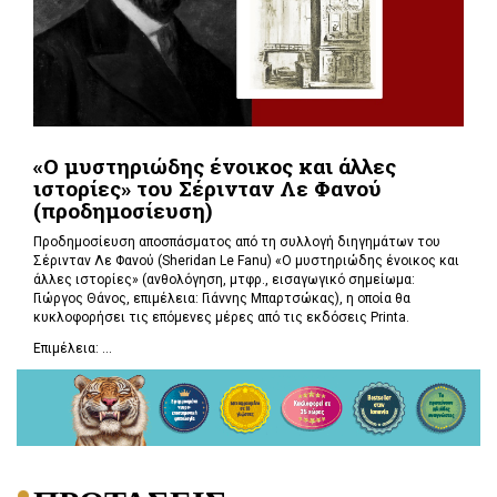
«Ο μυστηριώδης ένοικος και άλλες
ιστορίες» του Σέρινταν Λε Φανού
(προδημοσίευση)
Προδημοσίευση αποσπάσματος από τη συλλογή διηγημάτων του
Σέρινταν Λε Φανού (Sheridan Le Fanu) «Ο μυστηριώδης ένοικος και
άλλες ιστορίες» (ανθολόγηση, μτφρ., εισαγωγικό σημείωμα:
Γιώργος Θάνος, επιμέλεια: Γιάννης Μπαρτσώκας), η οποία θα
κυκλοφορήσει τις επόμενες μέρες από τις εκδόσεις Printa.
Επιμέλεια: ...