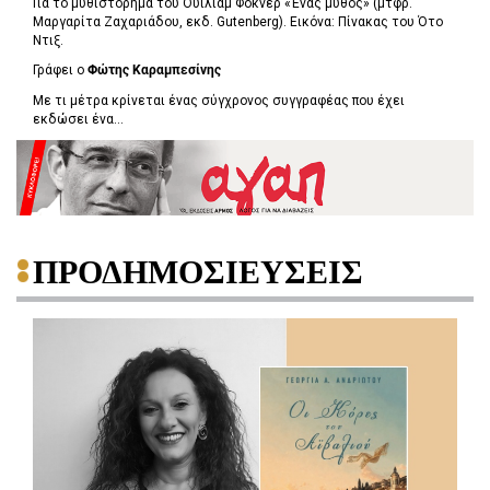
Για το μυθιστόρημα του Ουίλιαμ Φόκνερ «Ένας μύθος» (μτφρ.
Μαργαρίτα Ζαχαριάδου, εκδ. Gutenberg). Εικόνα: Πίνακας του Ότο
Ντιξ.
Γράφει ο
Φώτης Καραμπεσίνης
Με τι μέτρα κρίνεται ένας σύγχρονος συγγραφέας που έχει
εκδώσει ένα...
ΠΡΟΔΗΜΟΣΙΕΥΣΕΙΣ