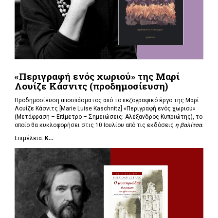
«Περιγραφή ενός χωριού» της Μαρί
Λουίζε Κάσνιτς (προδημοσίευση)
Προδημοσίευση αποσπάσματος από το πεζογραφικό έργο της Μαρί
Λουίζε Κάσνιτς [Marie Luise Kaschnitz] «Περιγραφή ενός χωριού»
(Μετάφραση – Επίμετρο – Σημειώσεις: Αλέξανδρος Κυπριώτης), το
οποίο θα κυκλοφορήσει στις 10 Ιουλίου από τις εκδόσεις
η βαλίτσα
.
Επιμέλεια:
Κ...