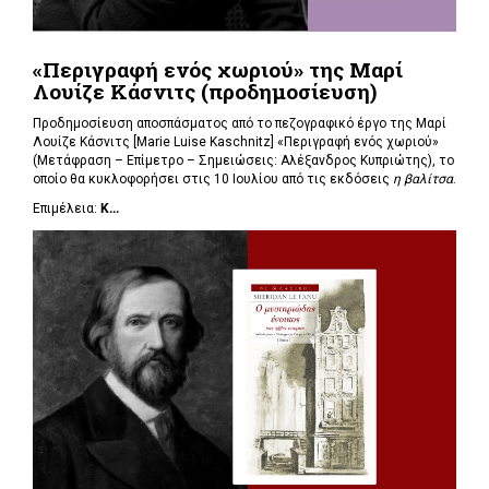
«Περιγραφή ενός χωριού» της Μαρί
Λουίζε Κάσνιτς (προδημοσίευση)
Προδημοσίευση αποσπάσματος από το πεζογραφικό έργο της Μαρί
Λουίζε Κάσνιτς [Marie Luise Kaschnitz] «Περιγραφή ενός χωριού»
(Μετάφραση – Επίμετρο – Σημειώσεις: Αλέξανδρος Κυπριώτης), το
οποίο θα κυκλοφορήσει στις 10 Ιουλίου από τις εκδόσεις
η βαλίτσα
.
Επιμέλεια:
Κ...