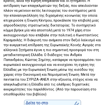
κράτος, αλλά την ειρήνη επηρέασαν και οι ηττημένοι. Η
αντίδραση των επαγγελματιών της δεξιάς, που απειλούνταν
πλέον να μείνουν εκτός λειτουργίας του συστήματος μετά
την επανασυγκόλληση της διχασμένης κοινωνίας την οποία
επιχειρούσε η Ένωση Κέντρου, προκάλεσε την επιβολή μιας
απροσδόκητης στρατιωτικής δικτατορίας. Το συντηρητικό
κόμμα βρήκε μία νέα αποστολή μετά το 1974 χάρη στον
εκσυγχρονισμό που επέβαλε στην πολιτική ο Κωνσταντίνος
Καραμανλής. Η διάκρισή του ανάμεσα στον δεξιό λαϊκισμό και
την ευεργετική επίδραση της Ευρωπαϊκής Κοινής Αγοράς στα
ελληνικά ζητήματα έγινε η πιο σημαντική προσφορά του στη
μεταδικτατορική Ελλάδα. Ο διάδοχος του Ανδρέα
Παπανδρέου, Κώστας Σημίτης, κατάφερε να προσαρμόσει τον
ευρωπαϊκό εκσυγχρονισμό και να ενισχύσει τη σχέση της
Ελλάδας με την Ευρωπαϊκή Ένωση μέσω της εισόδου της
χώρας στην Οικονομική και Νομισματική Ένωση. Μετά την
πενταετία του ΣΥΡΙΖΑ-ΑΝΕΛ στην εξουσία, στόχος είναι να
απεγκλωβιστεί η Ελλάδα από τις ολέθριες διχαστικές
εκκρεμότητες του παρελθόντος. (Από την παρουσίαση στο
οπισθόφυλλο του βιβλίου)