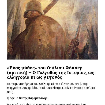
«Ένας μύθος» του Ουίλιαμ Φόκνερ
(κριτική) – Ο Γολγοθάς της Ιστορίας, ως
αλληγορία κι ως γεγονός
Για το μυθιστόρημα του Ουίλιαμ Φόκνερ «Ένας μύθος» (μτφρ.
Μαργαρίτα Ζαχαριάδου, εκδ. Gutenberg). Εικόνα: Πίνακας του Ότο
Ντιξ.
Γράφει ο
Φώτης Καραμπεσίνης
Με τι μέτρα κρίνεται ένας σύγχρονος συγγραφέας που έχει