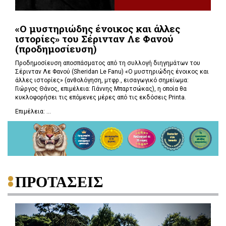
«Ο μυστηριώδης ένοικος και άλλες
ιστορίες» του Σέρινταν Λε Φανού
(προδημοσίευση)
Προδημοσίευση αποσπάσματος από τη συλλογή διηγημάτων του
Σέρινταν Λε Φανού (Sheridan Le Fanu) «Ο μυστηριώδης ένοικος και
άλλες ιστορίες» (ανθολόγηση, μτφρ., εισαγωγικό σημείωμα:
Γιώργος Θάνος, επιμέλεια: Γιάννης Μπαρτσώκας), η οποία θα
κυκλοφορήσει τις επόμενες μέρες από τις εκδόσεις Printa.
Επιμέλεια: ...
ΠΡΟΤΑΣΕΙΣ