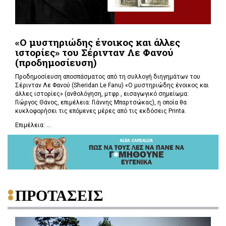
«Ο μυστηριώδης ένοικος και άλλες
ιστορίες» του Σέρινταν Λε Φανού
(προδημοσίευση)
Προδημοσίευση αποσπάσματος από τη συλλογή διηγημάτων του
Σέρινταν Λε Φανού (Sheridan Le Fanu) «Ο μυστηριώδης ένοικος και
άλλες ιστορίες» (ανθολόγηση, μτφρ., εισαγωγικό σημείωμα:
Γιώργος Θάνος, επιμέλεια: Γιάννης Μπαρτσώκας), η οποία θα
κυκλοφορήσει τις επόμενες μέρες από τις εκδόσεις Printa.
Επιμέλεια: ...
ΠΡΟΤΑΣΕΙΣ