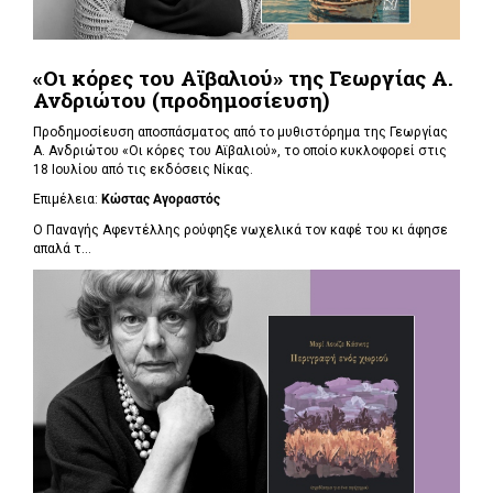
«Οι κόρες του Αϊβαλιού» της Γεωργίας Α.
Ανδριώτου (προδημοσίευση)
Προδημοσίευση αποσπάσματος από το μυθιστόρημα της Γεωργίας
Α. Ανδριώτου «Οι κόρες του Αϊβαλιού», το οποίο κυκλοφορεί στις
18 Ιουλίου από τις εκδόσεις Νίκας.
Επιμέλεια:
Κώστας Αγοραστός
Ο Παναγής Αφεντέλλης ρούφηξε νωχελικά τον καφέ του κι άφησε
απαλά τ...