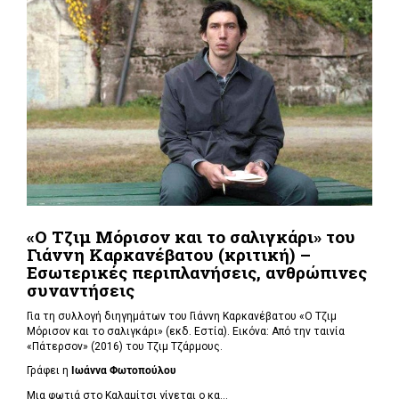
«Ο Τζιμ Μόρισον και το σαλιγκάρι» του
Γιάννη Καρκανέβατου (κριτική) –
Εσωτερικές περιπλανήσεις, ανθρώπινες
συναντήσεις
Για τη συλλογή διηγημάτων του Γιάννη Καρκανέβατου «Ο Τζιμ
Μόρισον και το σαλιγκάρι» (εκδ. Εστία). Εικόνα: Από την ταινία
«Πάτερσον» (2016) του Τζιμ Τζάρμους.
Γράφει η
Ιωάννα Φωτοπούλου
Μια φωτιά στο Καλαμίτσι γίνεται ο κα...