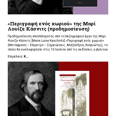
«Περιγραφή ενός χωριού» της Μαρί
Λουίζε Κάσνιτς (προδημοσίευση)
Προδημοσίευση αποσπάσματος από το πεζογραφικό έργο της Μαρί
Λουίζε Κάσνιτς [Marie Luise Kaschnitz] «Περιγραφή ενός χωριού»
(Μετάφραση – Επίμετρο – Σημειώσεις: Αλέξανδρος Κυπριώτης), το
οποίο θα κυκλοφορήσει στις 10 Ιουλίου από τις εκδόσεις
η βαλίτσα
.
Επιμέλεια:
Κ...