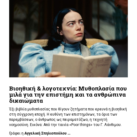
Βιοηθική & λογοτεχνία: Μυθοπλασία που
μιλά για την επιστήμη και τα ανθρώπινα
δικαιώματα
Έξι βιβλία μυθοπλασίας που θίγουν ζητήματα που ερευνά η βιοηθική
στη σύγχρονη εποχή. Η ευθύνη των επιστημόνων, τα όρια των
παρεμβάσεων, ο άνθρωπος ως πειραματόζωο, η τεχνητή
νοημοσύνη. Εικόνα: Από την ταινία «Poor things» του Γ. Λάνθιμου.
Γράφει η
Αγγελική Σπηλιοπούλου ...