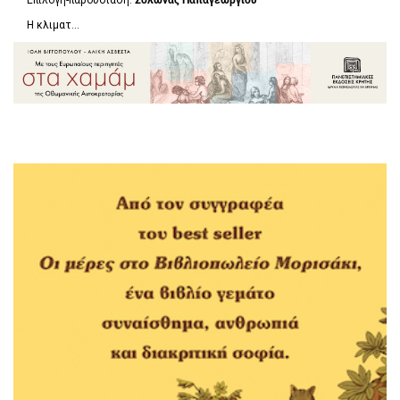
Επιλογή-παρουσίαση:
Σόλωνας Παπαγεωργίου
Η κλιματ...