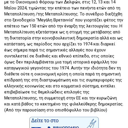
με το Οικονομικό Φόρουμ των Δελφών, στις 12, 13 και 14
Μαΐου 2024, τιμώντας την επέτειο των πενήντα ετών από τη
Μεταπολίτευση /της Μεταπολίτευσης. Το συνέδριο διεξήχθη
στο ξενοδοχείο "Μεγάλη Βρεταννία" που γιορτάζει φέτος την
επέτειο των 150 ετών από την έναρξη της λειτουργίας του. Η
Μεταπολίτευση εξετάστηκε ως η στιγμή της μετάβασης από
τη δικτατορία στην κοινοβουλευτική δημοκρατία αλλά και ως
κατάσταση, ως περίοδος που αρχίζει το 1974 και διαρκεί
έως σήμερα παρά τις σημαντικές αλλαγές που έχουν
συντελεστεί σε διεθνές και εθνικό επίπεδο, στις οποίες
όμως δεν περιλαμβάνεται μια τομή ιστορικά εφάμιλλη του
καταγωγικού γεγονότος του 1974. Αυτήν την ιδιότητα δεν τη
διέθετε ούτε η οικονομική κρίση η οποία παρά τη σημαντική
επίδρασή της στη διαστρωμάτωση και τις συμπεριφορές της
ελληνικής κοινωνίας και στο κομματικό σύστημα, εντέλει
επιβεβαίωσε τις θεμελιώδεις επιλογές της
Μεταπολίτευσης, τη συμμετοχή στην ΕΕ και την ευρωζώνη
και κατά βάθος το κεκτημένο της φιλελεύθερης δημοκρατίας.
(Από την παρουσίαση στο οπισθόφυλλο του βιβλίου)