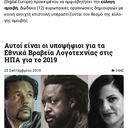
(Digital Europe) προ­κει­μέ­νου να αμ­φι­σβη­τή­σει την
εύ­λο­γη
αμοι­βή.
Δώ­δε­κα (12) ευ­ρω­παϊ­κές ορ­γα­νώ­σεις δη­μιουρ­γών με
κοι­νή ανοι­χτή επι­στο­λή υπε­ρα­σπί­ζο­νται τον θε­σμό της εύ­λο­
γης αμοι­βής.
Αυτοί είναι οι υποψήφιοι για τα
Εθνικά Βραβεία Λογοτεχνίας στις
ΗΠΑ για το 2019
23 Σεπτεμβρίου 2019
2442