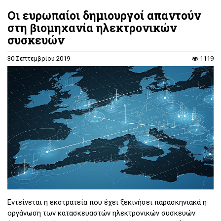
Οι ευρωπαίοι δημιουργοί απαντούν
στη βιομηχανία ηλεκτρονικών
συσκευών
30 Σεπτεμβρίου 2019
1119
Εντεί­νε­ται η εκ­στρα­τεία που έχει ξε­κι­νή­σει πα­ρα­σκη­νια­κά η
ορ­γά­νω­ση των κα­τα­σκευα­στών ηλε­κτρο­νι­κών συ­σκευών