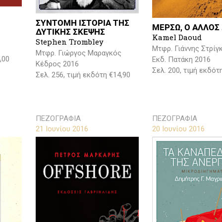
ΣΥΝΤΟΜΗ ΙΣΤΟΡΙΑ ΤΗΣ
ΜΕΡΣΩ, Ο ΑΛΛΟΣ
ΔΥΤΙΚΗΣ ΣΚΕΨΗΣ
Kamel Daoud
Stephen Trombley
Μτφρ. Γιάννης Στρίγ
Μτφρ. Γιώργος Μαραγκός
,00
Εκδ. Πατάκη 2016
Κέδρος 2016
Σελ. 200, τιμή εκδότ
Σελ. 256, τιμή εκδότη €14,90
ΠΕΖΟΓΡΑΦΙΑ
ΠΕΖΟΓΡΑΦΙΑ
21 Ιουνίου 2016
20 Ιουνίου 2016