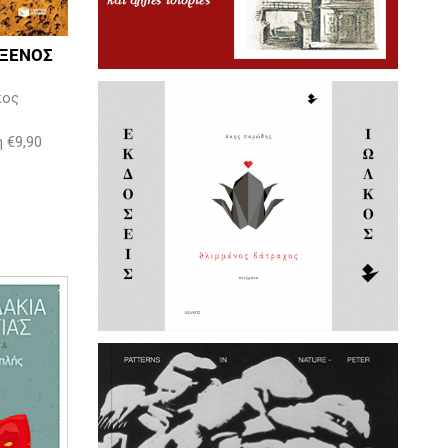
 ΞΕΝΟΣ
κος
η €9,90