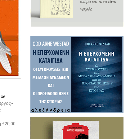
Ο
ace
ώργος-
ς
η €20,00