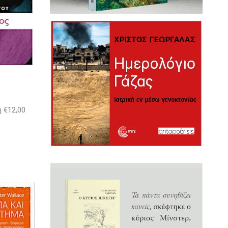
η €12,00