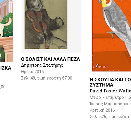
Ο ΣΟΛΙΣΤ ΚΑΙ ΑΛΛΑ ΠΕΖΑ
Δημήτρης Στατήρης
ΙΣΚΑ
Θράκα 2016
Σελ. 48, τιμή εκδότη €7,00
Η ΣΚΟΥΠΑ ΚΑΙ Τ
ΣΥΣΤΗΜΑ
,00
David Foster Wall
Μτφρ. - Επίμετρο Γι
Ίκαρος Μπαμπασάκη
Κριτική 2016
Σελ. 576, τιμή εκδότ