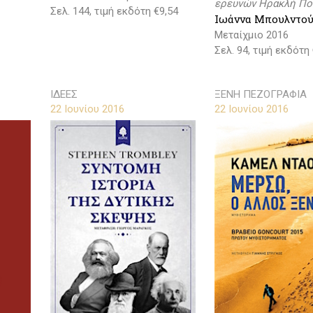
ερευνών Ηρακλή Πο
Σελ. 144, τιμή εκδότη €9,54
Ιωάννα Μπουλντο
Μεταίχμιο 2016
Σελ. 94, τιμή εκδότη
ΙΔΕΕΣ
ΞΕΝΗ ΠΕΖΟΓΡΑΦΙΑ
22 Ιουνίου 2016
22 Ιουνίου 2016