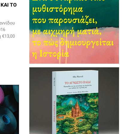
 ΚΑΙ ΤΟ
αννίδου
016
η €13,00