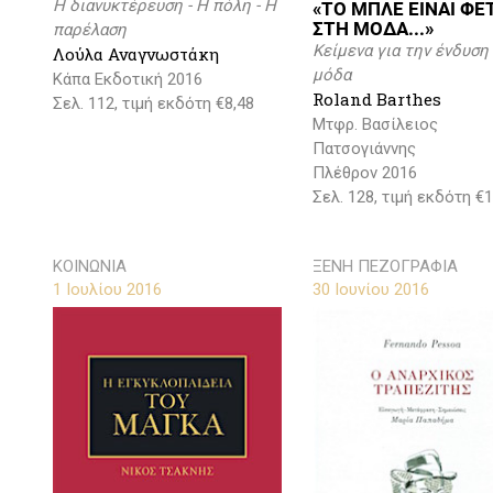
Η διανυκτέρευση - Η πόλη - Η
«ΤΟ ΜΠΛΕ ΕΙΝΑΙ ΦΕ
ΣΤΗ ΜΟΔΑ...»
παρέλαση
Κείμενα για την ένδυση 
Λούλα Αναγνωστάκη
μόδα
Κάπα Εκδοτική 2016
Roland Barthes
Σελ. 112, τιμή εκδότη €8,48
Μτφρ. Βασίλειος
Πατσογιάννης
Πλέθρον 2016
Σελ. 128, τιμή εκδότη €1
ΚΟΙΝΩΝΙΑ
ΞΕΝΗ ΠΕΖΟΓΡΑΦΙΑ
1 Ιουλίου 2016
30 Ιουνίου 2016