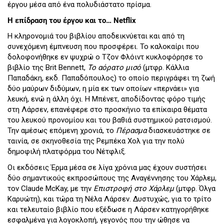
έργου μέσα από ένα πολυδιάστατο πρίσμα.
Η επίδραση του έργου και το… Netflix
H κληρονομιά του βιβλίου αποδεικνύεται και από τη
συνεχόμενη έμπνευση που προσφέρει. Το καλοκαίρι που
δολοφονήθηκε εν ψυχρώ ο Τζον Φλόιντ κυκλοφόρησε το
βιβλίο της Brit Bennett,
Το αόρατο μισό
(μτφρ. Κάλλια
Παπαδάκη, εκδ. Παπαδόπουλος) το οποίο περιγράφει τη ζωή
δύο μαύρων διδύμων, η μία εκ των οποίων «περνάει» για
λευκή, ενώ η άλλη όχι. Η Μπένετ, αποδίδοντας φόρο τιμής
στη Λάρσεν, επανέφερε στο προσκήνιο τα επίκαιρα θέματα
του λευκού προνομίου και του βαθιά συστημικού ρατσισμού.
Την αμέσως επόμενη χρονιά, το
Πέρασμα
διασκευάστηκε σε
ταινία, σε σκηνοθεσία της Ρεμπέκα Χολ για την πολύ
δημοφιλή πλατφόρμα του Νέτφλιξ.
Οι εκδόσεις Έρμα μέσα σε λίγα χρόνια μας έχουν συστήσει
δύο σημαντικούς εκπροσώπους της Αναγέννησης του Χάρλεμ,
τον Claude McKay, με την
Επιστροφή στο Χάρλεμ
(μτφρ. Όλγα
Καρυώτη), και τώρα τη Νέλα Λάρσεν. Δυστυχώς, για το τρίτο
και τελευταίο βιβλίο που εξέδωσε η Λάρσεν κατηγορήθηκε
εσφαλμένα για λογοκλοπή, γεγονός που την ώθησε να