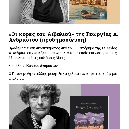
«Οι κόρες του Αϊβαλιού» της Γεωργίας Α.
Ανδριώτου (προδημοσίευση)
Προδημοσίευση αποσπάσματος από το μυθιστόρημα της Γεωργίας
Α. Ανδριώτου «Οι κόρες του Αϊβαλιού», το οποίο κυκλοφορεί στις
18 Ιουλίου από τις εκδόσεις Νίκας.
Επιμέλεια:
Κώστας Αγοραστός
Ο Παναγής Αφεντέλλης ρούφηξε νωχελικά τον καφέ του κι άφησε
απαλά τ...