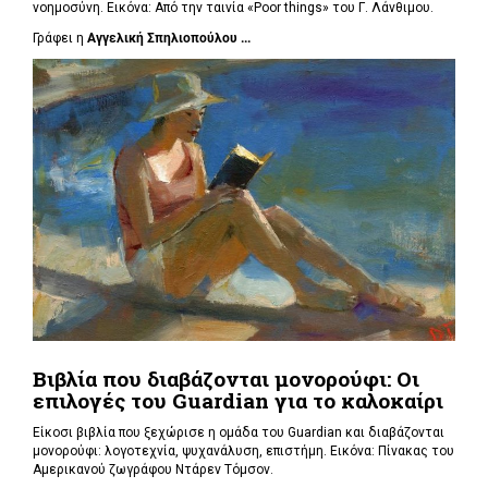
νοημοσύνη. Εικόνα: Από την ταινία «Poor things» του Γ. Λάνθιμου.
Γράφει η
Αγγελική Σπηλιοπούλου ...
Βιβλία που διαβάζονται μονορούφι: Οι
επιλογές του Guardian για το καλοκαίρι
Είκοσι βιβλία που ξεχώρισε η ομάδα του Guardian και διαβάζονται
μονορούφι: λογοτεχνία, ψυχανάλυση, επιστήμη. Εικόνα: Πίνακας του
Αμερικανού ζωγράφου Ντάρεν Τόμσον.