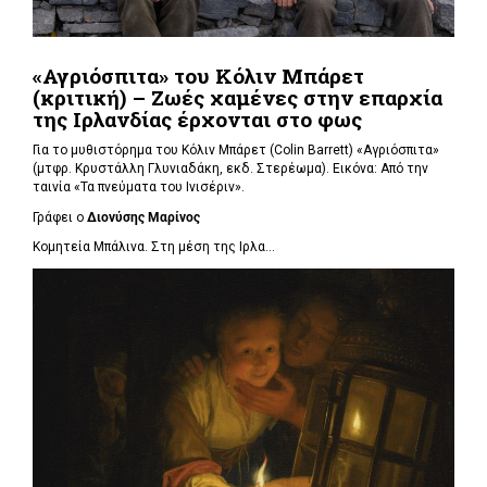
«Αγριόσπιτα» του Κόλιν Μπάρετ
(κριτική) – Ζωές χαμένες στην επαρχία
της Ιρλανδίας έρχονται στο φως
Για το μυθιστόρημα του Κόλιν Μπάρετ (Colin Barrett) «Αγριόσπιτα»
(μτφρ. Κρυστάλλη Γλυνιαδάκη, εκδ. Στερέωμα). Εικόνα: Από την
ταινία «Τα πνεύματα του Ινισέριν».
Γράφει ο
Διονύσης Μαρίνος
Κομητεία Μπάλινα. Στη μέση της Ιρλα...