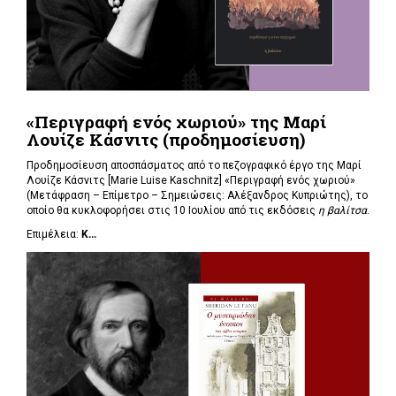
«Περιγραφή ενός χωριού» της Μαρί
Λουίζε Κάσνιτς (προδημοσίευση)
Προδημοσίευση αποσπάσματος από το πεζογραφικό έργο της Μαρί
Λουίζε Κάσνιτς [Marie Luise Kaschnitz] «Περιγραφή ενός χωριού»
(Μετάφραση – Επίμετρο – Σημειώσεις: Αλέξανδρος Κυπριώτης), το
οποίο θα κυκλοφορήσει στις 10 Ιουλίου από τις εκδόσεις
η βαλίτσα
.
Επιμέλεια:
Κ...