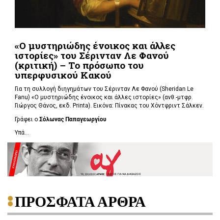
«Ο μυστηριώδης ένοικος και άλλες
ιστορίες» του Σέρινταν Λε Φανού
(κριτική) – Το πρόσωπο του
υπερφυσικού Κακού
Για τη συλλογή διηγημάτων του Σέρινταν Λε Φανού (Sheridan Le
Fanu) «Ο μυστηριώδης ένοικος και άλλες ιστορίες» (ανθ.-μτφρ.
Γιώργος Θάνος, εκδ. Printa). Εικόνα: Πίνακας του Χόντφριντ Σάλκεν.
Γράφει ο
Σόλωνας Παπαγεωργίου
Υπά...
ΠΡΟΣΦΑΤΑ ΑΡΘΡΑ