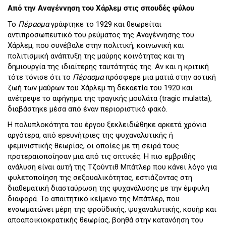
Από την Αναγέννηση του Χάρλεμ στις σπουδές φύλου
Το
Πέρασμα
γράφτηκε το 1929 και θεωρείται
αντιπροσωπευτικό του ρεύματος της Αναγέννησης του
Χάρλεμ, που συνέβαλε στην πολιτική, κοινωνική και
πολιτισμική ανάπτυξη της μαύρης κοινότητας και τη
δημιουργία της ιδιαίτερης ταυτότητάς της. Αν και η κριτική
τότε τόνισε ότι το
Πέρασμα
πρόσφερε μια ματιά στην αστική
ζωή των μαύρων του Χάρλεμ τη δεκαετία του 1920 και
ανέτρεψε το αφήγημα της τραγικής μουλάτα (tragic mulatta),
διαβάστηκε μέσα από έναν περιοριστικό φακό.
Η πολυπλοκότητα του έργου ξεκλειδώθηκε αρκετά χρόνια
αργότερα, από ερευνήτριες της ψυχαναλυτικής ή
φεμινιστικής θεωρίας, οι οποίες με τη σειρά τους
προτεραιοποίησαν μια από τις οπτικές. Η πιο εμβριθής
ανάλυση είναι αυτή της Τζούντιθ Μπάτλερ που κάνει λόγο για
φυλετοποίηση της σεξουαλικότητας, εστιάζοντας στη
διαθεματική διασταύρωση της ψυχανάλυσης με την έμφυλη
διαφορά. Το απαιτητικό κείμενο της Μπάτλερ, που
ενσωματώνει μέρη της φροϋδικής, ψυχαναλυτικής, κουήρ και
αποαποικιοκρατικής θεωρίας, βοηθά στην κατανόηση του