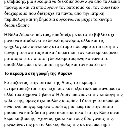
μετάβασης, μια ευκαιρία να διεκδικήσουν λίγα από τα λευκά
προνόμια και να αποφύγουν τον ρατσισμό και τον φυλετικό
διαχωρισμό που διέτρεχε τα πάντα, από την ιατρική
περίθαλψη και τη δημόσια συγκοινωνία μέχρι τα κέντρα
διασκέδασης.
Η Νέλα Λάρσεν, πάντως, επεδίωξε με αυτό το βιβλίο όχι
μόνο να καταδείξει το λευκό προνόμιο, αλλά και τις
ψυχολογικές συνέπειες στο άτομο που υφίσταται αυτή την
άρνηση ταυτότητας και κατ’ επέκταση τον εσωτερικευμένο
ρατσισμό στον οποίο η λευκοκρατούμενη κοινωνία το
υποβάλλει, ώστε να μισεί τη φυλή και τον εαυτό του.
Το πέρασμα στη γραφή της Λάρσεν
Εστιάζοντας στην οπτική της Αϊρίν, το πέρασμα
αντιμετωπίζεται στην αρχή σαν κάτι εξωτικό, ακατανόμαστο
αλλά ταυτόχρονα ζηλευτό. Η Αϊρίν απαξιώνει την επιλογή της
φίλης της, όμως έχει πολλές απορίες. Γι' αυτήν το πέρασμα
είναι ένα απαγορευμένο φρούτο, μια αμαρτία στην οποία
μπορεί να επιδίδεται μόνο περιστασιακά. Για την Κλερ είναι
θέμα επιβίωσης. Έχοντας χάσει και τους δύο γονείς της,
μεγαλώνοντας με τις λευκές θείες της σε ένα αυστηρά