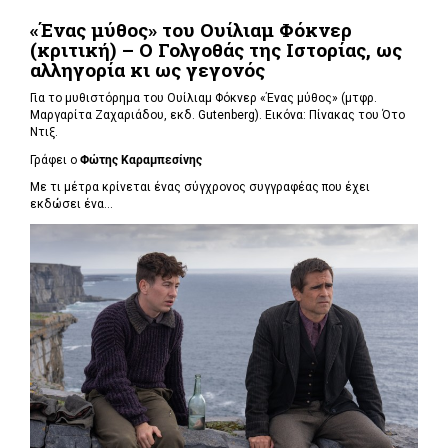
«Ένας μύθος» του Ουίλιαμ Φόκνερ
(κριτική) – Ο Γολγοθάς της Ιστορίας, ως
αλληγορία κι ως γεγονός
Για το μυθιστόρημα του Ουίλιαμ Φόκνερ «Ένας μύθος» (μτφρ.
Μαργαρίτα Ζαχαριάδου, εκδ. Gutenberg). Εικόνα: Πίνακας του Ότο
Ντιξ.
Γράφει ο
Φώτης Καραμπεσίνης
Με τι μέτρα κρίνεται ένας σύγχρονος συγγραφέας που έχει
εκδώσει ένα...