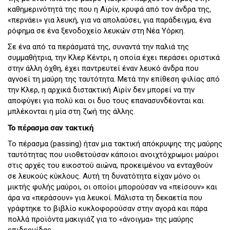
καθημερινότητά της που η Αϊρίν, κρυφά από τον άνδρα της,
«περνάει» για λευκή, για να απολαύσει, για παράδειγμα, ένα
ρόφημα σε ένα ξενοδοχείο λευκών στη Νέα Υόρκη.
Σε ένα από τα περάσματά της, συναντά την παλιά της
συμμαθήτρια, την Κλερ Κέντρι, η οποία έχει περάσει οριστικά
στην άλλη όχθη, έχει παντρευτεί έναν λευκό άνδρα που
αγνοεί τη μαύρη της ταυτότητα. Μετά την επίθεση φιλίας από
την Κλερ, η αρχικά διστακτική Αϊρίν δεν μπορεί να την
αποφύγει για πολύ και οι δυο τους επανασυνδέονται και
μπλέκονται η μία στη ζωή της άλλης.
Το πέρασμα σαν τακτική
Το πέρασμα (passing) ήταν μια τακτική απόκρυψης της μαύρης
ταυτότητας που υιοθετούσαν κάποιοι ανοιχτόχρωμοι μαύροι
στις αρχές του εικοστού αιώνα, προκειμένου να ενταχθούν
σε λευκούς κύκλους. Αυτή τη δυνατότητα είχαν μόνο οι
μικτής φυλής μαύροι, οι οποίοι μπορούσαν να «πείσουν» και
άρα να «περάσουν» για λευκοί. Μάλιστα τη δεκαετία που
γράφτηκε το βιβλίο κυκλοφορούσαν στην αγορά και πάρα
πολλά προϊόντα μακιγιάζ για το «άνοιγμα» της μαύρης