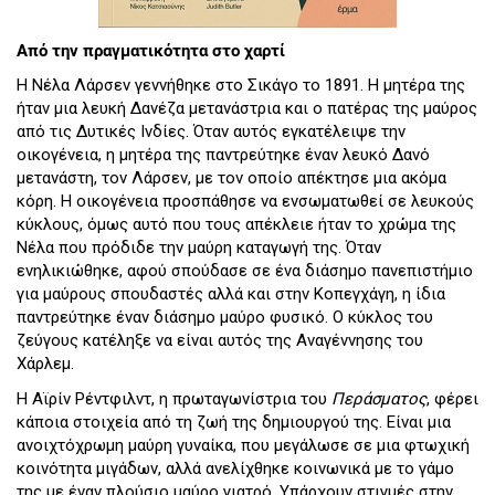
Από την πραγματικότητα στο χαρτί
Η Νέλα Λάρσεν γεννήθηκε στο Σικάγο το 1891. Η μητέρα της
ήταν μια λευκή Δανέζα μετανάστρια και ο πατέρας της μαύρος
από τις Δυτικές Ινδίες. Όταν αυτός εγκατέλειψε την
οικογένεια, η μητέρα της παντρεύτηκε έναν λευκό Δανό
μετανάστη, τον Λάρσεν, με τον οποίο απέκτησε μια ακόμα
κόρη. Η οικογένεια προσπάθησε να ενσωματωθεί σε λευκούς
κύκλους, όμως αυτό που τους απέκλειε ήταν το χρώμα της
Νέλα που πρόδιδε την μαύρη καταγωγή της. Όταν
ενηλικιώθηκε, αφού σπούδασε σε ένα διάσημο πανεπιστήμιο
για μαύρους σπουδαστές αλλά και στην Κοπεγχάγη, η ίδια
παντρεύτηκε έναν διάσημο μαύρο φυσικό. Ο κύκλος του
ζεύγους κατέληξε να είναι αυτός της Αναγέννησης του
Χάρλεμ.
Η Αϊρίν Ρέντφιλντ, η πρωταγωνίστρια του
Περάσματος
, φέρει
κάποια στοιχεία από τη ζωή της δημιουργού της. Είναι μια
ανοιχτόχρωμη μαύρη γυναίκα, που μεγάλωσε σε μια φτωχική
κοινότητα μιγάδων, αλλά ανελίχθηκε κοινωνικά με το γάμο
της με έναν πλούσιο μαύρο γιατρό. Υπάρχουν στιγμές στην