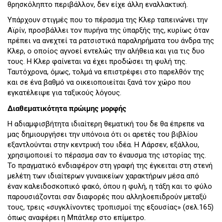
θρησκόληπτο περιβάλλον, δεν είχε άλλη εναλλακτική.
Υπάρχουν στιγμές που το πέρασμα της Κλερ ταπεινώνει την
Αϊρίν, προσβάλλει τον πυρήνα της ύπαρξής της, κυρίως όταν
πρέπει να ανεχτεί τα ρατσιστικά παραληρήματα του άνδρα της
Κλερ, ο οποίος αγνοεί εντελώς την αλήθεια και για τις δυο
τους. Η Κλερ φαίνεται να έχει προδώσει τη φυλή της.
Ταυτόχρονα, όμως, τολμά να επιστρέφει στο παρελθόν της
και σε ένα βαθμό να οικειοποιείται ξανά τον χώρο που
εγκατέλειψε για ταξικούς λόγους.
Διαθεματικότητα πρώιμης μορφής
Η αδιαμφισβήτητα ιδιαίτερη θεματική του δε θα έπρεπε να
μας δημιουργήσει την υπόνοια ότι οι αρετές του βιβλίου
εξαντλούνται στην κεντρική του ιδέα. Η Λάρσεν, εξάλλου,
χρησιμοποιεί το πέρασμα σαν το έναυσμα της ιστορίας της.
Το πραγματικό ενδιαφέρον στη γραφή της έγκειται στη στενή
μελέτη των ιδιαίτερων γυναικείων χαρακτήρων μέσα από
έναν καλειδοσκοπικό φακό, όπου η φυλή, η τάξη και το φύλο
παρουσιάζονται σαν διαφορές που αλληλοεπιδρούν μεταξύ
τους, τρεις «συγκλίνοντες τροπισμοί της εξουσίας» (σελ.165)
όπως αναφέρει η Μπάτλερ στο επίμετρο.