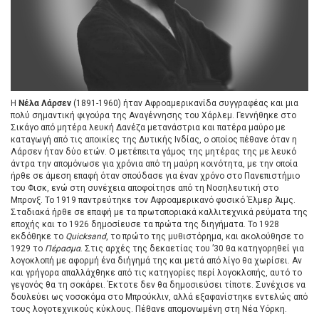
Η
Νέλα Λάρσεν
(1891-1960) ήταν Αφροαμερικανίδα συγγραφέας και μια
πολύ σημαντική φιγούρα της Αναγέννησης του Χάρλεμ. Γεννήθηκε στο
Σικάγο από μητέρα λευκή Δανέζα μετανάστρια και πατέρα μαύρο με
καταγωγή από τις αποικίες της Δυτικής Ινδίας, ο οποίος πέθανε όταν η
Λάρσεν ήταν δύο ετών. Ο μετέπειτα γάμος της μητέρας της με λευκό
άντρα την απομόνωσε για χρόνια από τη μαύρη κοινότητα, με την οποία
ήρθε σε άμεση επαφή όταν σπούδασε για έναν χρόνο στο Πανεπιστήμιο
του Φισκ, ενώ στη συνέχεια αποφοίτησε από τη Νοσηλευτική στο
Μπρονξ. Το 1919 παντρεύτηκε τον Αφροαμερικανό φυσικό Έλμερ Άιμς.
Σταδιακά ήρθε σε επαφή με τα πρωτοποριακά καλλιτεχνικά ρεύματα της
εποχής και το 1926 δημοσίευσε τα πρώτα της διηγήματα. Το 1928
εκδόθηκε το
Quicksand
, το πρώτο της μυθιστόρημα, και ακολούθησε το
1929 το
Πέρασμα
. Στις αρχές της δεκαετίας του ’30 θα κατηγορηθεί για
λογοκλοπή με αφορμή ένα διήγημά της και μετά από λίγο θα χωρίσει. Αν
και γρήγορα απαλλάχθηκε από τις κατηγορίες περί λογοκλοπής, αυτό το
γεγονός θα τη σοκάρει. Έκτοτε δεν θα δημοσιεύσει τίποτε. Συνέχισε να
δουλεύει ως νοσοκόμα στο Μπρούκλιν, αλλά εξαφανίστηκε εντελώς από
τους λογοτεχνικούς κύκλους. Πέθανε απομονωμένη στη Νέα Υόρκη.