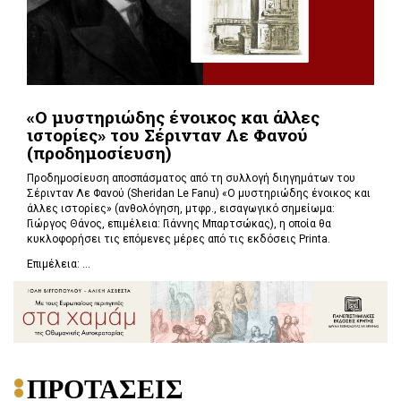
«Ο μυστηριώδης ένοικος και άλλες
ιστορίες» του Σέρινταν Λε Φανού
(προδημοσίευση)
Προδημοσίευση αποσπάσματος από τη συλλογή διηγημάτων του
Σέρινταν Λε Φανού (Sheridan Le Fanu) «Ο μυστηριώδης ένοικος και
άλλες ιστορίες» (ανθολόγηση, μτφρ., εισαγωγικό σημείωμα:
Γιώργος Θάνος, επιμέλεια: Γιάννης Μπαρτσώκας), η οποία θα
κυκλοφορήσει τις επόμενες μέρες από τις εκδόσεις Printa.
Επιμέλεια: ...
ΠΡΟΤΑΣΕΙΣ