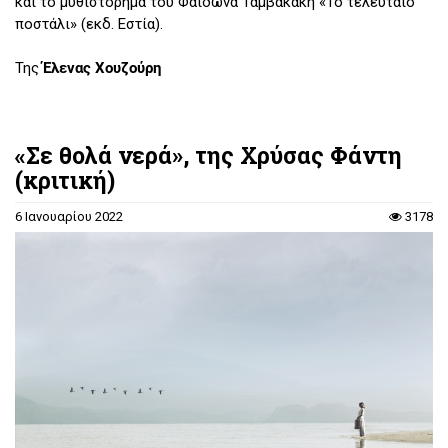
και το μυθιστόρημα του Φαίδωνα Ταμβακάκη «Το τελευταίο
ποστάλι» (εκδ. Εστία).
Της
Έλενας Χουζούρη
«Σε θολά νερά», της Χρύσας Φάντη
(κριτική)
6 Ιανουαρίου 2022
3178