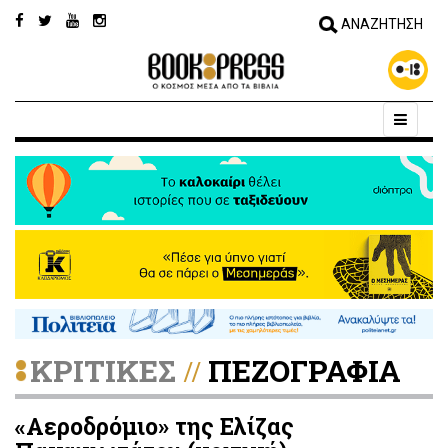
ΚΡΙΤΙΚΕΣ
ΠΕΖΟΓΡΑΦΙΑ
//
«Αεροδρόμιο» της Ελίζας