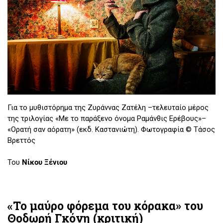
Για το μυθιστόρημα της Ζυράννας Ζατέλη –τελευταίο μέρος
της τριλογίας «Με το παράξενο όνομα Ραμάνθις Ερέβους»–
«Ορατή σαν αόρατη» (εκδ. Καστανιώτη). Φωτογραφία © Τάσος
Βρεττός
Του
Νίκου Ξένιου
«Το μαύρο φόρεμα του κόρακα» του
Θοδωρή Γκόνη (κριτική)