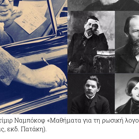
αντίμιρ Ναμπόκοφ «Μαθήματα για τη ρωσική λογο
ς, εκδ. Πατάκη).