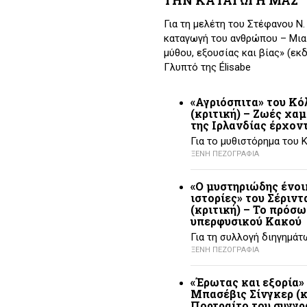
Για τη μελέτη του Στέφανου Ν
καταγωγή του ανθρώπου – Μια
μύθου, εξουσίας και βίας» (εκδ
Γλυπτό της Élisabe
«Αγριόσπιτα» του Κ
(κριτική) – Ζωές χα
της Ιρλανδίας έρχον
Για το μυθιστόρημα του 
ΞΕΝΗ ΠΕΖΟΓΡΑΦΙΑ
«Ο μυστηριώδης ένοι
ιστορίες» του Σέριν
(κριτική) – Το πρόσ
υπερφυσικού Κακού
Για τη συλλογή διηγημάτ
ΞΕΝΗ ΠΕΖΟΓΡΑΦΙΑ
«Έρωτας και εξορία»
Μπασέβις Σίνγκερ (κ
Πορτραίτο του συγγρ