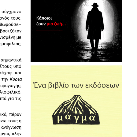
 σύγχρονο
ονός τους.
 θωρούσε–
 βασιζόταν
νισμένη με
ημοφιλίας,
σημαντικά
 Στους υπό
Τσέχοφ και
 την
Κυρία
αραγωγής,
λιοφιλικό.
πά για τις
ικά, πέραν
άνω τους η
 ανάγνωση
ργία, πλην