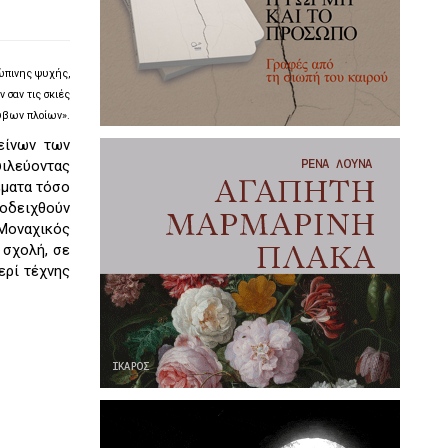
ώπινης ψυχής,
 σαν τις σκιές
υβων πλοίων».
είνων των
ιλεύοντας
έματα τόσο
ποδειχθούν
 Μοναχικός
 σχολή, σε
ερί τέχνης