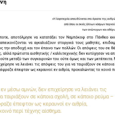
ίνη
«Η λογοτεχνία απευθύνεται στα έγκατα της ανθρ
από όπου οι σκιές άλλων κόσμων περνούν
των ανώνυμων και αθόρ
ποτε, αποτόλμησε να κατατάξει τον Ναμπόκοφ στο Πάνθεο εκ
πεικονίζονται να αγκαλιάζουν στοργικά τους μαθητές, επιδαψ
ίως την αποδοχή και τον έπαινο των πολλών. Οι απόψεις του σε θ
ς, αλλά πρώτιστα αισθητικής / καλλιτεχνικής δεν ευτύχησαν να α
 ούτε μεταξύ των συγκαιρινών του ούτε όμως και των μετέπειτα.
χείρησε να λειάνει τις απόψεις του για να ταιριάξουν σε κάποια
εξέφραζε έπεφταν ως κεραυνοί εν αιθρία, προκαλώντας το κοινό π
εν μέσω αμνών, δεν επιχείρησε να λειάνει τις
α ταιριάξουν σε κάποια σχολή, σε κάποιο ρεύμα –
φραζε έπεφταν ως κεραυνοί εν αιθρία,
οινό περί τέχνης αίσθημα.