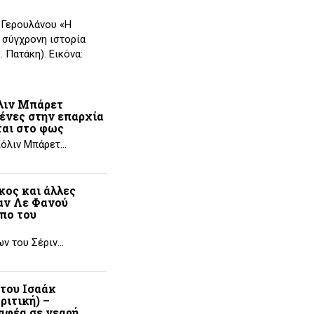
. Γερουλάνου «Η
 σύγχρονη ιστορία
. Πατάκη). Εικόνα:
όλιν Μπάρετ
μένες στην επαρχία
ται στο φως
Κόλιν Μπάρετ…
κος και άλλες
ταν Λε Φανού
ωπο του
ων του Σέριν…
 του Ισαάκ
ριτική) –
αφέα σε νεαρή