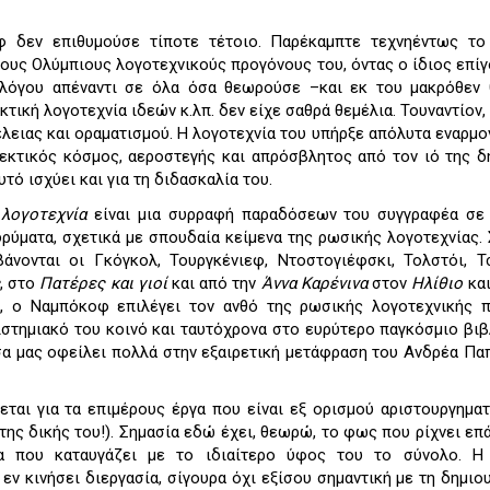
φ δεν επιθυμούσε τίποτε τέτοιο. Παρέκαμπτε τεχνηέντως το
ους Ολύμπιους λογοτεχνικούς προγόνους του, όντας ο ίδιος επίγ
 λόγου απέναντι σε όλα όσα θεωρούσε –και εκ του μακρόθεν
κτική λογοτεχνία ιδεών κ.λπ. δεν είχε σαθρά θεμέλια. Τουναντίον,
έλειας και οραματισμού. Η λογοτεχνία του υπήρξε απόλυτα εναρμο
νεκτικός κόσμος, αεροστεγής και απρόσβλητος από τον ιό της δ
υτό ισχύει και για τη διδασκαλία του.
λογοτεχνία
είναι μια συρραφή παραδόσεων του συγγραφέα σε 
δρύματα, σχετικά με σπουδαία κείμενα της ρωσικής λογοτεχνίας.
άνονται οι Γκόγκολ, Τουργκένιεφ, Ντοστογιέφσκι, Τολστόι, 
, στο
Πατέρες και γιοί
και από την
Άννα Καρένινα
στον
Ηλίθιο
και
ν, ο Ναμπόκοφ επιλέγει τον ανθό της ρωσικής λογοτεχνικής π
στημιακό του κοινό και ταυτόχρονα στο ευρύτερο παγκόσμιο βιβ
α μας οφείλει πολλά στην εξαιρετική μετάφραση του Ανδρέα Παπ
ται για τα επιμέρους έργα που είναι εξ ορισμού αριστουργηματ
της δικής του!). Σημασία εδώ έχει, θεωρώ, το φως που ρίχνει επ
έα που καταυγάζει με το ιδιαίτερο ύφος του το σύνολο. Η
 εν κινήσει διεργασία, σίγουρα όχι εξίσου σημαντική με τη δημιου