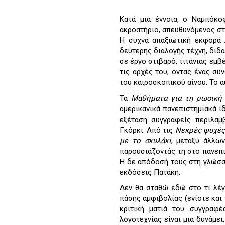
Κατά μια έννοια, ο Ναμπόκο
ακροατήριο, απευθυνόμενος στ
Η συχνά απαξιωτική εκφορά
δεύτερης διαλογής τέχνη, διδα
σε έργο στιβαρό, τιτάνιας εμβ
τις αρχές του, όντας ένας συ
του καιροσκοπικού αίνου. Το α
Τα
Μαθήματα για τη ρωσική 
αμερικανικά πανεπιστημιακά ι
εξέταση συγγραφείς περιλαμβ
Γκόρκι. Από τις
Νεκρές ψυχές
με το σκυλάκι
, μεταξύ άλλω
παρουσιάζοντάς τη στο πανεπι
Η δε απόδοσή τους στη γλώσσ
εκδόσεις Πατάκη.
Δεν θα σταθώ εδώ στο τι λέγε
πάσης αμφιβολίας (ενίοτε και 
κριτική ματιά του συγγραφ
λογοτεχνίας είναι μια δυνάμει,