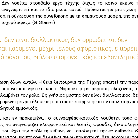
 Δεν νοείται σπουδαίο έργο τέχνης δίχως το κοινό εκείνο 
 αναγνωριστεί και το ίδιο μέσω αυτού. Πρόκειται για μια σχέση 
ση, η σύγκρουση της συνείδησης με τη σημαίνουσα μορφή, της αν
ς ισχυρότερες». (G. Stainer)
 δεν είναι διαλλακτικός, δεν ορρωδεί και δεν
 και παραμένει μέχρι τέλους αφοριστικός, επιρρε
ό ρόλο του, διόλου υπομονετικός και εξαντλητικ
ωση όλων αυτών. Η θεία λειτουργία της Τέχνης απαιτεί την παρ
φρόσυνα και νηκτικά και ο Ναμπόκοφ με περισσή αλαζονεία, 
αλαμβάνει τον ρόλο. Ως γνήσιος μύστης δεν είναι διαλλακτικός, δ
παραμένει μέχρι τέλους αφοριστικός, επιρρεπής στον απολυταρχικό
τλητικά εμμονικός.
, και εν προκειμένω, ο συγγραφέας-κριτικός νουθετεί τους 
ως να αναγνωρίζει ελαφρυντικά και λοιπές φρούδες δικαιολογί
 του έχει την απόλυτη ευθύνη να… αποδεχτεί την ex cathedra ε
μιλία του Ναμπόκοφ δεν είναι ανθρωποκεντρική, δεν μακαρίζει το