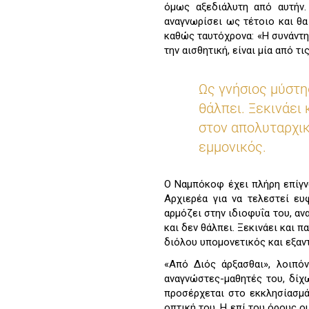
όμως αξεδιάλυτη από αυτήν.
αναγνωρίσει ως τέτοιο και θα
καθώς ταυτόχρονα: «Η συνάντη
την αισθητική, είναι μία από τι
Ως γνήσιος μύστης
θάλπει. Ξεκινάει
στον απολυταρχικ
εμμονικός.
Ο Ναμπόκοφ έχει πλήρη επίγν
Αρχιερέα για να τελεστεί ευ
αρμόζει στην ιδιοφυΐα του, αν
και δεν θάλπει. Ξεκινάει και 
διόλου υπομονετικός και εξαν
«Από Διός άρξασθαι», λοιπόν
αναγνώστες-μαθητές του, δίχ
προσέρχεται στο εκκλησίασμά
οπτική του. Η επί του όρους ο