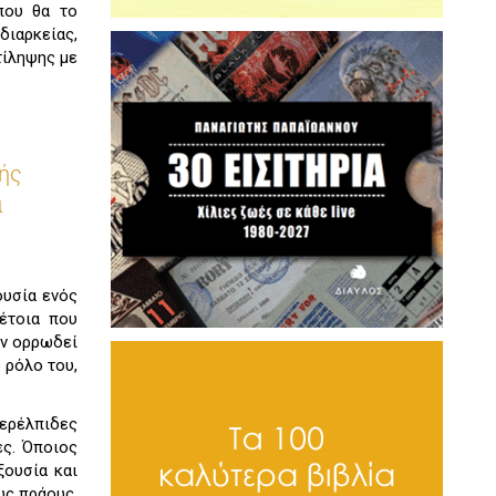
που θα το
διαρκείας,
τίληψης με
πής
ά
ουσία ενός
τέτοια που
εν ορρωδεί
 ρόλο του,
φερέλπιδες
ες. Όποιος
ξουσία και
υς πράους,