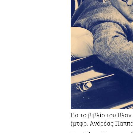
Για το βιβλίο του Βλ
(μτφρ. Ανδρέας Παππά