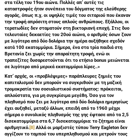
στα τέλη του 19ου αιώνα. Πολλές απ’ αυτές τις
καταστροφές ήταν συνέπεια του δόγματος της ελεύθερης
αγοράς, όπως π.χ. οι υψηλές τιμές του σιταριού που έκαναν
την τροφή απρόσιτη στους απλούς ανθρώπους. Εξάλλου, οι
τερατωδίες δεν σταματούν στη βικτοριανή εποχή. Στις δυο
τελευταίες δεκαετίες του 20ού αιώνα, ο αριθμός όσων ζουν
με λιγότερα από δύο δολάρια την ημέρα αυξήθηκε σχεδόν
κατά 100 εκατομμύρια. Σήμερα, ένα στα τρία παιδιά στη
Βρετανία ζει χωρίς την απαραίτητη τροφή, ενώ οι
τραπεζίτες δυσαρεστούνται ότι το ετήσιο bonus μειώνεται
σε λιγότερο από μερικά εκατομμύρια λίρες..»
Κατ’ αρχάς, οι «προβλέψιμες» παράπλευρες ζημιές του
καπιταλισμού δεν μπορούν να συγκριθούν με τη μαζική
τρομοκρατία του σοσιαλιστικού συστήματος: πρόκειται,
απλούστατα, για μη συγκρίσιμα μεγέθη. Όσο για τον
πληθυσμό που ζει με λιγότερα από δύο δολάρια ημερησίως
έχει αυξηθεί, μεταξύ άλλων, επειδή από το 1960 μέχρι
σήμερα ο συνολικός πληθυσμός της γης έφτασε από τα 2,5
δισεκατομμύρια στα 6,7 δισεκατομμύρια: το ζήτημα είναι
αριθμητικό.
[8]
Αλλά οι μαρξιστές τύπου Terry Eagleton δεν
αγγίζουν το ταμπού του υπερπληθυσμού και μετρούν τους