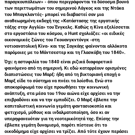
παραγκουπόλεων» - όπου περιγράφονται τα δύσοσμα βουνά
των περιττωμάτων του σημερινού Λάγκος και της Ντάκα
του Μπαγκλαντές- μπορεί να διαβαστεί σαν μια
αναθεωρημένη εκδοχή της «Κατάστασης της εργατικής
τάξης στην Αγγλία» του Ένγκελς. Καθώς η Κίνα εξελίσσεται
στο εργοστάσιο του κόσμου, ο Ηunt σχολιάζει: «οι ειδικές
οικονομικές ζώνες του Γκουανγκντόνγκ -στη
νοτιοανατολική Κίνα- και της Σαγκάης φαίνονται αλλόκοτα
παρόμοιες με το Μάντσεστερ και τη Γλασκόβη του 1840».
Όχι: η αστυφιλία του 1840 είναι ριζικά διαφορετικό
φαινόμενο από τη σημερινή. Κι εδώ καταρρέουν ορισμένες
διαπιστώσεις του Μαρξ: ήδη από τη βικτοριανή εποχή ο
Μαρξ είδε το σύστημα να πνέει τα λοίσθια. Ενώ στο
αποκορύφωμά του είχε προωθήσει την κοινωνική
ανάπτυξη, στα μέσα του 19ου αιώνα είχε αρχίσει να την
επιβραδύνει και να την εμποδίζει. Ο Μαρξ έβλεπε την
καπιταλιστική κοινωνία γεμάτη φαντασιοκοπία και
φετιχισμό, μύθους και ινδαλματοποίηση, όσο κι αν
υπερηφανευόταν για τη νεοτερικότητά της. Επίσης την
έβλεπε γεμάτη δυναμισμό, παρότι πίστευε ότι το
οικοδόμημα είχε αρχίσει να τρίζει. Από τότε έχουν περάσει