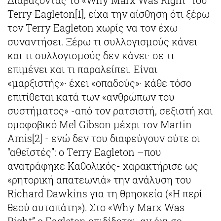
Διαβάζοντας το «Why Marx Was Right” του
Terry Eagleton[1], είχα την αίσθηση ότι ξέρω
τον Τerry Eagleton χωρίς να τον έχω
συναντήσει. Ξέρω τι συλλογισμούς κάνει
και τι συλλογισμούς δεν κάνει· σε τι
επιμένει και τι παραλείπει. Είναι
«μαρξιστής»· έχει «οπαδούς»· κάθε τόσο
επιτίθεται κατά των «ανθρώπων του
συστήματος» -από τον ρατσιστή, σεξιστή και
ομοφοβικό Mel Gibson μέχρι τον Μartin
Amis[2] - ενώ δεν του διαφεύγουν ούτε οι
“αθεϊστές”: ο Τerry Eagleton –που
ανατράφηκε Καθολικός- χαρακτήρισε ως
«ρητορική απατεωνιά» την ανάλυση του
Richard Dawkins για τη θρησκεία («Η περί
θεού αυταπάτη»). Στο «Why Marx Was