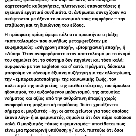
καρτεσιανές κυβερνήσεις, πλατωνικοί επαναστάσεις ή
εγελιανά εργατικά συνδικάτα. Οι άνθρωποι συνεχίζουν να
σκέφτονται με άξονα το οικονομικό τους συμφέρον – την
επιβίωση και τη διαιώνιση του είδους.
Η πρόσφατη κρίση έφερε πάλι στο προσκήνιο τη λέξη
«καπιταλισμός» που συνήθως μεταμφιεζόταν με
ευφημισμούς: «σύγχρονη εποχή», «βιομηχανική εποχή», ή
«Δύση». Όταν αναφερόμαστε στον καπιταλισμό με το όνομά
του σημαίνει ότι το σύστημα δεν πηγαίνει και τόσο καλά:
συμφωνώ με τον Eagleton και σ’ αυτό. Πράγματι, δύσκολα
μπορούμε να κάνουμε έξυπνη συζήτηση για την αλλοτρίωση,
την «εμπορευματοποίηση» της κοινωνικής ζωής, τον
πολιτισμό της απληστίας, της επιθετικότητας, του άμυαλου
ηδονισμού, του αυξανόμενου μηδενισμού, της απουσίας
νοήματος και αξίας από την ανθρώπινη ύπαρξη χωρίς
αναφορά στη μαρξιστική παράδοση. Το ότι χρειάζονται
σήμερα οι μαρξιστές –όχι οι αστοιχείωτοι για τους οποίους
έκανα λόγο- ή οι φεμινιστές, σημαίνει ότι δεν πάμε καθόλου
καλά. Ο μαρξισμός –όπως ο φεμινισμός– υποτίθεται πως
είναι μια προσωρινή υπόθεση: γι’ αυτό, πιστεύω ότι όσοι