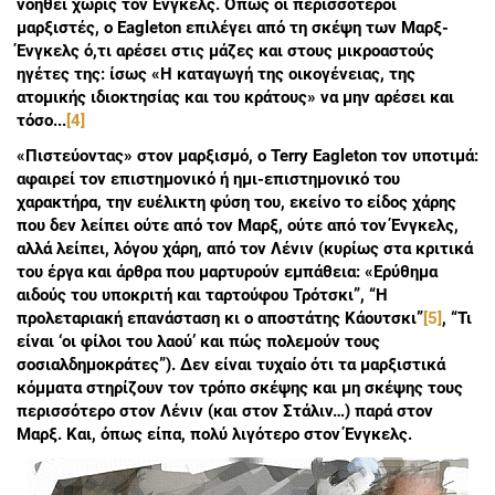
νοηθεί χωρίς τον Ένγκελς. Όπως οι περισσότεροι
μαρξιστές, ο Eagleton επιλέγει από τη σκέψη των Μαρξ-
Ένγκελς ό,τι αρέσει στις μάζες και στους μικροαστούς
ηγέτες της: ίσως «Η καταγωγή της οικογένειας, της
ατομικής ιδιοκτησίας και του κράτους» να μην αρέσει και
τόσο...
[4]
«Πιστεύοντας» στον μαρξισμό, ο Terry Eagleton τον υποτιμά:
αφαιρεί τον επιστημονικό ή ημι-επιστημονικό του
χαρακτήρα, την ευέλικτη φύση του, εκείνο το είδος χάρης
που δεν λείπει ούτε από τον Μαρξ, ούτε από τον Ένγκελς,
αλλά λείπει, λόγου χάρη, από τον Λένιν (κυρίως στα κριτικά
του έργα και άρθρα που μαρτυρούν εμπάθεια: «Ερύθημα
αιδούς του υποκριτή και ταρτούφου Τρότσκι”, “Η
προλεταριακή επανάσταση κι ο αποστάτης Κάουτσκι”
[5]
, “Τι
είναι ‘οι φίλοι του λαού’ και πώς πολεμούν τους
σοσιαλδημοκράτες”). Δεν είναι τυχαίο ότι τα μαρξιστικά
κόμματα στηρίζουν τον τρόπο σκέψης και μη σκέψης τους
περισσότερο στον Λένιν (και στον Στάλιν…) παρά στον
Μαρξ. Και, όπως είπα, πολύ λιγότερο στον Ένγκελς.