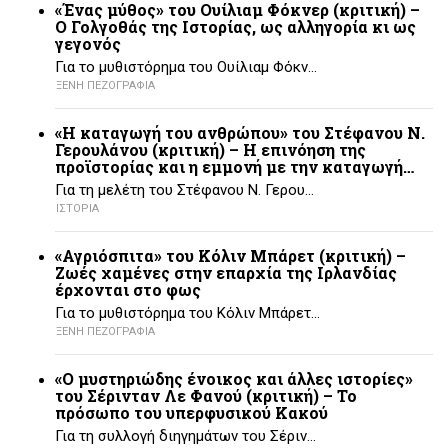
«Ένας μύθος» του Ουίλιαμ Φόκνερ (κριτική) –
Ο Γολγοθάς της Ιστορίας, ως αλληγορία κι ως
γεγονός
Για το μυθιστόρημα του Ουίλιαμ Φόκν…
ΞΕΝΗ ΠΕΖΟΓΡΑΦΙΑ
«Η καταγωγή του ανθρώπου» του Στέφανου Ν.
Γερουλάνου (κριτική) – Η επινόηση της
προϊστορίας και η εμμονή με την καταγωγή…
Για τη μελέτη του Στέφανου Ν. Γερου…
ΙΣΤΟΡΙΑ
«Αγριόσπιτα» του Κόλιν Μπάρετ (κριτική) –
Ζωές χαμένες στην επαρχία της Ιρλανδίας
έρχονται στο φως
Για το μυθιστόρημα του Κόλιν Μπάρετ…
ΞΕΝΗ ΠΕΖΟΓΡΑΦΙΑ
«Ο μυστηριώδης ένοικος και άλλες ιστορίες»
του Σέρινταν Λε Φανού (κριτική) – Το
πρόσωπο του υπερφυσικού Κακού
Για τη συλλογή διηγημάτων του Σέριν…