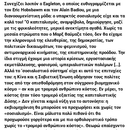
Συνεχίζει λοιπόν ο Eagleton, ο οποίος ευθυγραμμίζεται με
τον Eric Hobsbawm και τον Alain Badiou, με μια
διανοουμενίστικη μόδα: ο υπαρκτός σοσιαλισμός είχε και τα
καλά του! “Ο καπιταλισμός, αναμφίβολα, δημιούργησε, μαζί
με τις φρικαλεότητες, μερικά ανεκτίμητα αγαθά. Χωρίς τα
μεσαία στρώματα που ο Μαρξ θαύμαζε τόσο, δεν θα είχαμε
την κληρονομιά της ελευθερίας, της δημοκρατίας, των
πολιτικών δικαιωμάτων, του φεμινισμού, του
αντιμοναρχικού κινήματος, της επιστημονικής προόδου. Την
ίδια στιγμή έχουμε μια ιστορία κρίσεων, εργοστασιακής
εκμετάλλευσης, φασισμού, ιμπεριαλιστικών πολέμων [...].
Αλλά το ‘σοσιαλιστικό σύστημα’ είχε κι αυτό τις επιτυχίες
του: η Κίνα και η Σοβιετική Ένωση οδήγησαν τους πολίτες
τους από την οπισθοδρόμηση στον σύγχρονο βιομηχανικό
κόσμο – αν και με τρομερό ανθρώπινο κόστος. Εν μέρει, το
κόστος ήταν τόσο τρομερό εξαιτίας της καπιταλιστικής
Δύσης.» Δεν γίνεται καμιά νύξη για το αυτονόητο: η
εκβιομηχάνιση θα μπορούσε να προχωρήσει και χωρίς τον
«σοσιαλισμό». Είναι μάλιστα πολύ πιθανό ότι θα
προχωρούσε γοργότερα και με πιο ορθολογιστικό τρόπο
χωρίς το «τρομερό ανθρώπινο κόστος». Θεωρώ επαίσχυντο