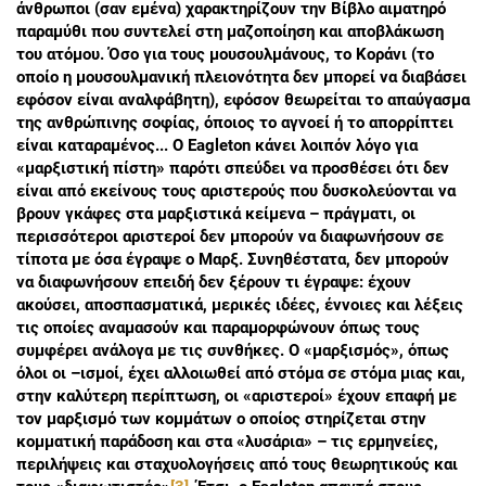
άνθρωποι (σαν εμένα) χαρακτηρίζουν την Βίβλο αιματηρό
παραμύθι που συντελεί στη μαζοποίηση και αποβλάκωση
του ατόμου. Όσο για τους μουσουλμάνους, το Κοράνι (το
οποίο η μουσουλμανική πλειονότητα δεν μπορεί να διαβάσει
εφόσον είναι αναλφάβητη), εφόσον θεωρείται το απαύγασμα
της ανθρώπινης σοφίας, όποιος το αγνοεί ή το απορρίπτει
είναι καταραμένος... Ο Eagleton κάνει λοιπόν λόγο για
«μαρξιστική πίστη» παρότι σπεύδει να προσθέσει ότι δεν
είναι από εκείνους τους αριστερούς που δυσκολεύονται να
βρουν γκάφες στα μαρξιστικά κείμενα – πράγματι, οι
περισσότεροι αριστεροί δεν μπορούν να διαφωνήσουν σε
τίποτα με όσα έγραψε ο Μαρξ. Συνηθέστατα, δεν μπορούν
να διαφωνήσουν επειδή δεν ξέρουν τι έγραψε: έχουν
ακούσει, αποσπασματικά, μερικές ιδέες, έννοιες και λέξεις
τις οποίες αναμασούν και παραμορφώνουν όπως τους
συμφέρει ανάλογα με τις συνθήκες. Ο «μαρξισμός», όπως
όλοι οι –ισμοί, έχει αλλοιωθεί από στόμα σε στόμα μιας και,
στην καλύτερη περίπτωση, οι «αριστεροί» έχουν επαφή με
τον μαρξισμό των κομμάτων ο οποίος στηρίζεται στην
κομματική παράδοση και στα «λυσάρια» – τις ερμηνείες,
περιλήψεις και σταχυολογήσεις από τους θεωρητικούς και