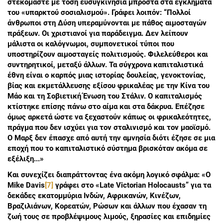
στεκόμαστε με τόση ευσυγκινησία μπροστά στα εγκλήματα
του «υπαρκτού σοσιαλισμού». Γράφει λοιπόν: “Πολλοί
άνθρωποι στη Δύση υπεραμύνονται με πάθος αιμοσταγών
πράξεων. Οι χριστιανοί για παράδειγμα. Δεν λείπουν
μάλιστα οι καλόγνωμοι, συμπονετικοί τύποι που
υποστηρίζουν αιμοσταγείς πολιτισμούς. Φιλελεύθεροι και
συντηρητικοί, μεταξύ άλλων. Τα σύγχρονα καπιταλιστικά
έθνη είναι ο καρπός μιας ιστορίας δουλείας, γενοκτονίας,
βίας και εκμετάλλευσης εξίσου φρικαλέας με την Κίνα του
Μάο και τη Σοβιετική Ένωση του Στάλιν. Ο καπιταλισμός
κτίστηκε επίσης πάνω στο αίμα και στα δάκρυα. Επέζησε
όμως αρκετά ώστε να ξεχαστούν κάπως οι φρικαλεότητες,
πράγμα που δεν ισχύει για τον σταλινισμό και τον μαοϊσμό.
Ο Μαρξ δεν έπασχε από αυτή την αμνησία διότι έζησε σε μια
εποχή που το καπιταλιστικό σύστημα βρισκόταν ακόμα σε
εξέλιξη...»
Και συνεχίζει διαπράττοντας ένα ακόμη λογικό σφάλμα: «Ο
Μike Davis
[7]
γράφει στο «Late Victorian Holocausts” για τα
δεκάδες εκατομμύρια Ινδών, Αφρικανών, Κινέζων,
Βραζιλιάνων, Κορεατών, Ρώσων και άλλων που έχασαν τη
ζωή τους σε προβλέψιμους λιμούς, ξηρασίες και επιδημίες