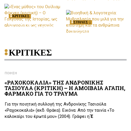
ΣΤΗΛΕΣ
ΚΡΙΤΙΚΕΣ
ΚΡΙΤΙΚΕΣ
ΣΤΗΛΕΣ
Βιβλία για την Τέχνη της
«Ένας μύθος» του Ουίλιαμ
Γραφής: 15 οδηγοί συγγραφής
Φόκνερ (κριτική) – Ο Γολγοθάς
«Η καταγωγή του ανθρώπου»
Βιοηθική & λογοτεχνία:
που μας μαθαίνουν να
της Ιστορίας, ως αλληγορία κι
του Στέφανου Ν. Γερουλάνου
Μυθοπλασία που μιλά για την
γράφουμε
ως γεγονός
(κριτική) – Η επινόηση της
επιστήμη και τα ανθρώπινα
προϊστορίας και η εμμονή με
δικαιώματα
την καταγωγή
ΚΡΙΤΙΚΕΣ
ΠΟΙΗΣΗ
«ΡΑΧΟΚΟΚΑΛΙΑ» ΤΗΣ ΑΝΔΡΟΝΙΚΗΣ
ΤΑΣΙΟΥΛΑ (ΚΡΙΤΙΚΗ) – Η ΑΜΟΙΒΑΙΑ ΑΓΑΠΗ,
ΦΑΡΜΑΚΟ ΓΙΑ ΤΟ ΤΡΑΥΜΑ
Για την ποιητική συλλογή της Ανδρονίκης Τασιούλα
«Ραχοκοκαλιά» (εκδ. Θράκα). Εικόνα: Από την ταινία «Το
καλοκαίρι του έρωτά μου» (2004). Γράφει η
Έ