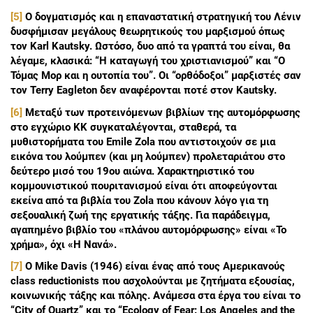
[5]
O δογματισμός και η επαναστατική στρατηγική του Λένιν
δυσφήμισαν μεγάλους θεωρητικούς του μαρξισμού όπως
τον Karl Kautsky. Ωστόσο, δυο από τα γραπτά του είναι, θα
λέγαμε, κλασικά: “Η καταγωγή του χριστιανισμού” και “Ο
Τόμας Μορ και η ουτοπία του”. Οι “ορθόδοξοι” μαρξιστές σαν
τον Terry Eagleton δεν αναφέρονται ποτέ στον Kautsky.
[6]
Μεταξύ των προτεινόμενων βιβλίων της αυτομόρφωσης
στο εγχώριο ΚΚ συγκαταλέγονται, σταθερά, τα
μυθιστορήματα του Emile Zola που αντιστοιχούν σε μια
εικόνα του λούμπεν (και μη λούμπεν) προλεταριάτου στο
δεύτερο μισό του 19ου αιώνα. Χαρακτηριστικό του
κομμουνιστικού πουριτανισμού είναι ότι αποφεύγονται
εκείνα από τα βιβλία του Zola που κάνουν λόγο για τη
σεξουαλική ζωή της εργατικής τάξης. Για παράδειγμα,
αγαπημένο βιβλίο του «πλάνου αυτομόρφωσης» είναι «Το
χρήμα», όχι «Η Νανά».
[7]
O Mike Davis (1946) είναι ένας από τους Αμερικανούς
class reductionists που ασχολούνται με ζητήματα εξουσίας,
κοινωνικής τάξης και πόλης. Ανάμεσα στα έργα του είναι το
“City of Quartz” και το “Ecology of Fear: Los Angeles and the