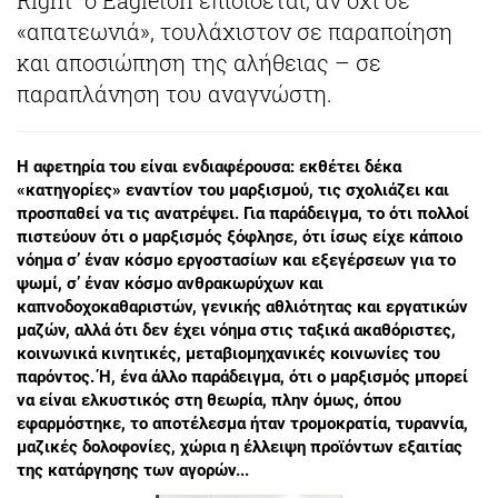
Right” ο Eagleton επιδίδεται, αν όχι σε
«απατεωνιά», τουλάχιστον σε παραποίηση
και αποσιώπηση της αλήθειας – σε
παραπλάνηση του αναγνώστη.
Η αφετηρία του είναι ενδιαφέρουσα: εκθέτει δέκα
«κατηγορίες» εναντίον του μαρξισμού, τις σχολιάζει και
προσπαθεί να τις ανατρέψει. Για παράδειγμα, το ότι πολλοί
πιστεύουν ότι ο μαρξισμός ξόφλησε, ότι ίσως είχε κάποιο
νόημα σ’ έναν κόσμο εργοστασίων και εξεγέρσεων για το
ψωμί, σ’ έναν κόσμο ανθρακωρύχων και
καπνοδοχοκαθαριστών, γενικής αθλιότητας και εργατικών
μαζών, αλλά ότι δεν έχει νόημα στις ταξικά ακαθόριστες,
κοινωνικά κινητικές, μεταβιομηχανικές κοινωνίες του
παρόντος. Ή, ένα άλλο παράδειγμα, ότι ο μαρξισμός μπορεί
να είναι ελκυστικός στη θεωρία, πλην όμως, όπου
εφαρμόστηκε, το αποτέλεσμα ήταν τρομοκρατία, τυραννία,
μαζικές δολοφονίες, χώρια η έλλειψη προϊόντων εξαιτίας
της κατάργησης των αγορών...