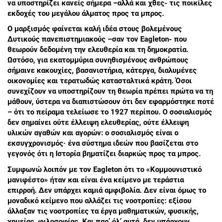
να υποστηρίζει κανείς σήμερα –αλλά και χθες- τις ποικίλες
εκδοχές του μεγάλου άλματος προς τα μπρος.
Ο μαρξισμός φαίνεται καλή ιδέα στους βολεμένους
Δυτικούς πανεπιστημιακούς –σαν τον Eagleton- που
θεωρούν δεδομένη την ελευθερία και τη δημοκρατία.
Ωστόσο, για εκατομμύρια συνηθισμένους ανθρώπους
σήμαινε κακουχίες, βασανιστήρια, κάτεργα, διαλυμένες
οικονομίες και τερατωδώς κατασταλτικά κράτη. Όσοι
συνεχίζουν να υποστηρίζουν τη θεωρία πρέπει πρώτα να τη
μάθουν, ύστερα να διαπιστώσουν ότι δεν εφαρμόστηκε ποτέ
– ότι το πείραμα τελείωσε το 1927 περίπου. Ο σοσιαλισμός
δεν σημαίνει ούτε έλλειψη ελευθερίας, ούτε έλλειψη
υλικών αγαθών και αγορών: ο σοσιαλισμός είναι ο
εκσυγχρονισμός· ένα σύστημα ιδεών που βασίζεται στο
γεγονός ότι η Ιστορία βηματίζει διαρκώς προς τα μπρος.
Συμφωνώ λοιπόν με τον Eagleton ότι το «Κομμουνιστικό
μανιφέστο» ήταν και είναι ένα κείμενο με τεράστια
επιρροή. Δεν υπάρχει καμιά αμφιβολία. Δεν είναι όμως το
μοναδικό κείμενο που αλλάζει τις νοοτροπίες: εξίσου
άλλαξαν τις νοοτροπίες τα έργα μαθηματικών, φυσικής,
χημείας, φιλοσοφίας. Και παρ’ όλ’ αυτά, δεν υπάρχουν