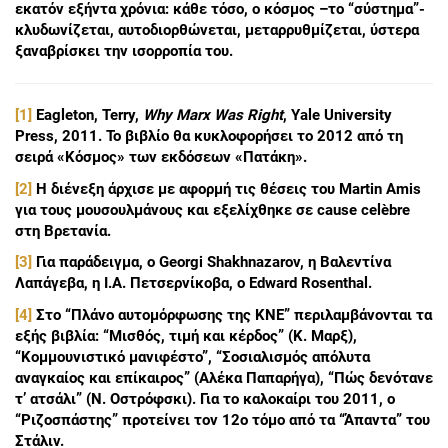
εκατόν εξήντα χρόνια: κάθε τόσο, ο κόσμος –το “σύστημα”-
κλυδωνίζεται, αυτοδιορθώνεται, μεταρρυθμίζεται, ύστερα
ξαναβρίσκει την ισορροπία του.
[1]
Eagleton, Terry,
Why Marx Was Right
, Yale University
Press, 2011. Το βιβλίο θα κυκλοφορήσει το 2012 από τη
σειρά «Κόσμος» των εκδόσεων «Πατάκη».
[2]
H διένεξη άρχισε με αφορμή τις θέσεις του Μartin Amis
για τους μουσουλμάνους και εξελίχθηκε σε cause celèbre
στη Βρετανία.
[3]
Για παράδειγμα, ο Georgi Shakhnazarov, η Βαλεντίνα
Λαπάγεβα, η Ι.Α. Πετσερνίκοβα, ο Εdward Rosenthal.
[4]
Στο “Πλάνο αυτομόρφωσης της ΚΝΕ” περιλαμβάνονται τα
εξής βιβλία: “Μισθός, τιμή και κέρδος” (Κ. Μαρξ),
“Κομμουνιστικό μανιφέστο”, “Σοσιαλισμός απόλυτα
αναγκαίος και επίκαιρος” (Αλέκα Παπαρήγα), “Πώς δενότανε
τ’ ατσάλι” (Ν. Οστρόφσκι). Για το καλοκαίρι του 2011, ο
“Ριζοσπάστης” προτείνει τον 12ο τόμο από τα “Άπαντα” του
Στάλιν.