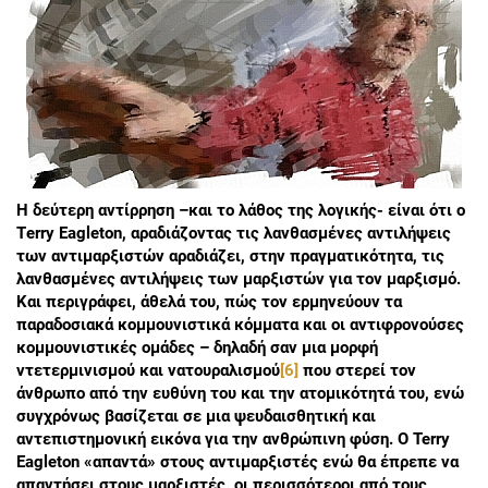
Η δεύτερη αντίρρηση –και το λάθος της λογικής- είναι ότι ο
Τerry Eagleton, αραδιάζοντας τις λανθασμένες αντιλήψεις
των αντιμαρξιστών αραδιάζει, στην πραγματικότητα, τις
λανθασμένες αντιλήψεις των μαρξιστών για τον μαρξισμό.
Και περιγράφει, άθελά του, πώς τον ερμηνεύουν τα
παραδοσιακά κομμουνιστικά κόμματα και οι αντιφρονούσες
κομμουνιστικές ομάδες – δηλαδή σαν μια μορφή
ντετερμινισμού και νατουραλισμού
[6]
που στερεί τον
άνθρωπο από την ευθύνη του και την ατομικότητά του, ενώ
συγχρόνως βασίζεται σε μια ψευδαισθητική και
αντεπιστημονική εικόνα για την ανθρώπινη φύση. Ο Terry
Eagleton «απαντά» στους αντιμαρξιστές ενώ θα έπρεπε να
απαντήσει στους μαρξιστές, οι περισσότεροι από τους