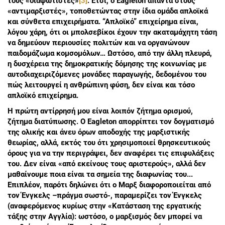
τους «διαφωτιστές»
[3]
. Έτσι, ο Eagleton απαντά στους
«αντιμαρξιστές», τοποθετώντας στην ίδια ομάδα απλοϊκά
και σύνθετα επιχειρήματα. “Απλοϊκό” επιχείρημα είναι,
λόγου χάρη, ότι οι μπολσεβίκοι έχουν την ακαταμάχητη τάση
να δημεύουν περιουσίες πολιτών και να οργανώνουν
παιδομάζωμα κομσομόλων… Ωστόσο, από την άλλη πλευρά,
η δυσχέρεια της δημοκρατικής δόμησης της κοινωνίας με
αυτοδιαχειριζόμενες μονάδες παραγωγής, δεδομένου του
πώς λειτουργεί η ανθρώπινη φύση, δεν είναι και τόσο
απλοϊκό επιχείρημα.
H πρώτη αντίρρησή μου είναι λοιπόν ζήτημα ορισμού,
ζήτημα διατύπωσης. Ο Εagleton απορρίπτει τον δογματισμό
της ολικής και άνευ όρων αποδοχής της μαρξιστικής
θεωρίας, αλλά, εκτός του ότι χρησιμοποιεί θρησκευτικούς
όρους για να την περιγράψει, δεν αναφέρει τις επιφυλάξεις
του. Δεν είναι «από εκείνους τους αριστερούς», αλλά δεν
μαθαίνουμε ποια είναι τα σημεία της διαφωνίας του...
Επιπλέον, παρότι δηλώνει ότι ο Μαρξ διαφοροποιείται από
τον Ένγκελς –πράγμα σωστό-, παραμερίζει τον Ένγκελς
(αναφερόμενος κυρίως στην «Κατάσταση της εργατικής
τάξης στην Αγγλία): ωστόσο, ο μαρξισμός δεν μπορεί να