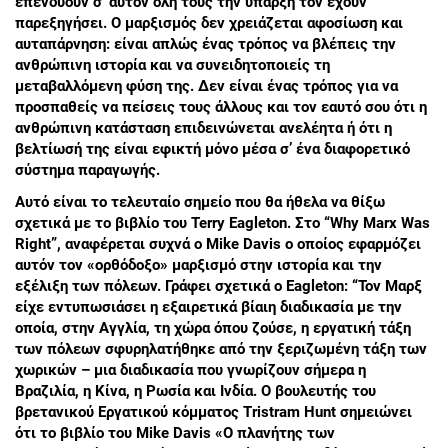
επενδύουν σ’ αυτόν όλη τους την ύπαρξη τον έχουν
παρεξηγήσει. Ο μαρξισμός δεν χρειάζεται αφοσίωση και
αυταπάρνηση: είναι απλώς ένας τρόπος να βλέπεις την
ανθρώπινη ιστορία και να συνειδητοποιείς τη
μεταβαλλόμενη φύση της. Δεν είναι ένας τρόπος για να
προσπαθείς να πείσεις τους άλλους και τον εαυτό σου ότι η
ανθρώπινη κατάσταση επιδεινώνεται ανελέητα ή ότι η
βελτίωσή της είναι εφικτή μόνο μέσα σ’ ένα διαφορετικό
σύστημα παραγωγής.
Αυτό είναι το τελευταίο σημείο που θα ήθελα να θίξω
σχετικά με το βιβλίο του Terry Eagleton. Στο “Why Marx Was
Right”, αναφέρεται συχνά ο Μike Davis ο οποίος εφαρμόζει
αυτόν τον «ορθόδοξο» μαρξισμό στην ιστορία και την
εξέλιξη των πόλεων. Γράφει σχετικά ο Eagleton: “Τον Μαρξ
είχε εντυπωσιάσει η εξαιρετικά βίαιη διαδικασία με την
οποία, στην Αγγλία, τη χώρα όπου ζούσε, η εργατική τάξη
των πόλεων σφυρηλατήθηκε από την ξεριζωμένη τάξη των
χωρικών – μια διαδικασία που γνωρίζουν σήμερα η
Βραζιλία, η Κίνα, η Ρωσία και Ινδία. Ο βουλευτής του
βρετανικού Εργατικού κόμματος Τristram Hunt σημειώνει
ότι το βιβλίο του Mike Davis «Ο πλανήτης των