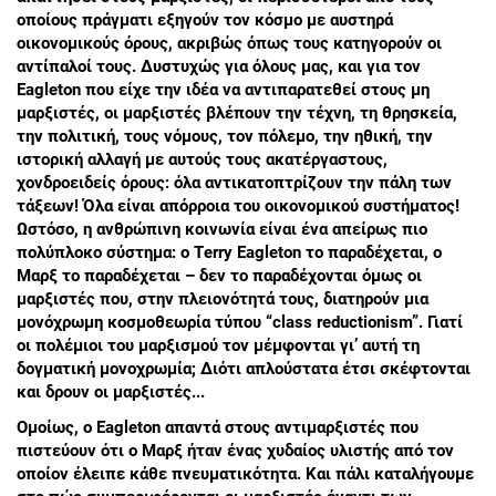
οποίους πράγματι εξηγούν τον κόσμο με αυστηρά
οικονομικούς όρους, ακριβώς όπως τους κατηγορούν οι
αντίπαλοί τους. Δυστυχώς για όλους μας, και για τον
Εagleton που είχε την ιδέα να αντιπαρατεθεί στους μη
μαρξιστές, οι μαρξιστές βλέπουν την τέχνη, τη θρησκεία,
την πολιτική, τους νόμους, τον πόλεμο, την ηθική, την
ιστορική αλλαγή με αυτούς τους ακατέργαστους,
χονδροειδείς όρους: όλα αντικατοπτρίζουν την πάλη των
τάξεων! Όλα είναι απόρροια του οικονομικού συστήματος!
Ωστόσο, η ανθρώπινη κοινωνία είναι ένα απείρως πιο
πολύπλοκο σύστημα: ο Τerry Eagleton το παραδέχεται, ο
Μαρξ το παραδέχεται – δεν το παραδέχονται όμως οι
μαρξιστές που, στην πλειονότητά τους, διατηρούν μια
μονόχρωμη κοσμοθεωρία τύπου “class reductionism”. Γιατί
οι πολέμιοι του μαρξισμού τον μέμφονται γι’ αυτή τη
δογματική μονοχρωμία; Διότι απλούστατα έτσι σκέφτονται
και δρουν οι μαρξιστές...
Ομοίως, ο Eagleton απαντά στους αντιμαρξιστές που
πιστεύουν ότι ο Μαρξ ήταν ένας χυδαίος υλιστής από τον
οποίον έλειπε κάθε πνευματικότητα. Και πάλι καταλήγουμε