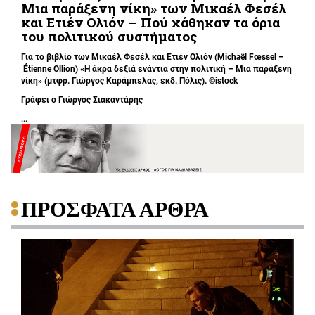
Μια παράξενη νίκη» των Μικαέλ Φεσέλ
και Ετιέν Ολιόν – Πού χάθηκαν τα όρια
του πολιτικού συστήματος
Για το βιβλίο των Μικαέλ Φεσέλ και Ετιέν Ολιόν (Michaël Fœssel –
Étienne Ollion) «Η άκρα δεξιά ενάντια στην πολιτική – Μια παράξενη
νίκη» (μτφρ. Γιώργος Καράμπελας, εκδ. Πόλις). ©istock
Γράφει ο
Γιώργος Σιακαντάρης
...
ΠΡΟΣΦΑΤΑ ΑΡΘΡΑ