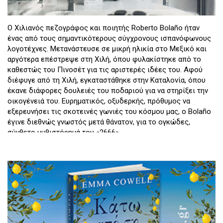
Ο Χιλιανός πεζογράφος και ποιητής Roberto Bolaño ήταν
ένας από τους σημαντικότερους σύγχρονους ισπανόφωνους
λογοτέχνες. Μετανάστευσε σε μικρή ηλικία στο Μεξικό και
αργότερα επέστρεψε στη Χιλή, όπου φυλακίστηκε από το
καθεστώς του Πινοσέτ για τις αριστερές ιδέες του. Αφού
διέφυγε από τη Χιλή, εγκαταστάθηκε στην Καταλονία, όπου
έκανε διάφορες δουλειές του ποδαριού για να στηρίξει την
οικογένειά του. Ευρηματικός, οξυδερκής, πρόθυμος να
εξερευνήσει τις σκοτεινές γωνιές του κόσμου μας, ο Bolaño
έγινε διεθνώς γνωστός μετά θάνατον, για το ογκώδες,
σύνθετο μυθιστόρημά του «2666».
Επιμέλεια:
Book Press