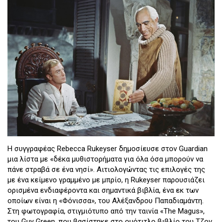
Η συγγραφέας Rebecca Rukeyser δημοσίευσε στον Guardian
μια λίστα με «δέκα μυθιστορήματα για όλα όσα μπορούν να
πάνε στραβά σε ένα νησί». Αιτιολογώντας τις επιλογές της
με ένα κείμενο γραμμένο με μπρίο, η Rukeyser παρουσιάζει
ορισμένα ενδιαφέροντα και σημαντικά βιβλία, ένα εκ των
οποίων είναι η «Φόνισσα», του Αλέξανδρου Παπαδιαμάντη.
Στη φωτογραφία, στιγμιότυπο από την ταινία «The Magus»,
του Guy Green, που βασίστηκε στο ομότιτλο βιβλίο του Τζον